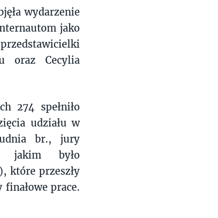
bjęła wydarzenie
internautom jako
przedstawicielki
u oraz Cecylia
ch 274 spełniło
ięcia udziału w
udnia br., jury
a jakim było
, które przeszły
y finałowe prace.