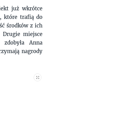
jekt już wkrótce
 które trafią do
ść środków z ich
. Drugie miejsce
ce zdobyła Anna
trzymają nagrody