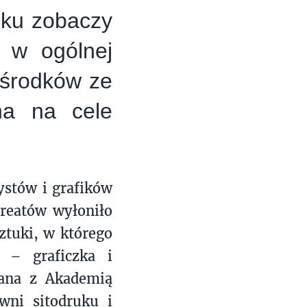
oku zobaczy
 w ogólnej
 środków ze
na na cele
ystów i grafików
ureatów wyłoniło
ztuki, w którego
 – graficzka i
zana z Akademią
wni sitodruku i