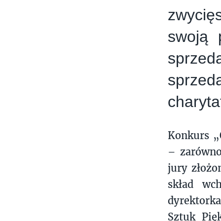
zwycię
swoją 
sprzed
sprzed
charyta
Konkurs „O
– zarówno 
jury złożo
skład wch
dyrektork
Sztuk Pię