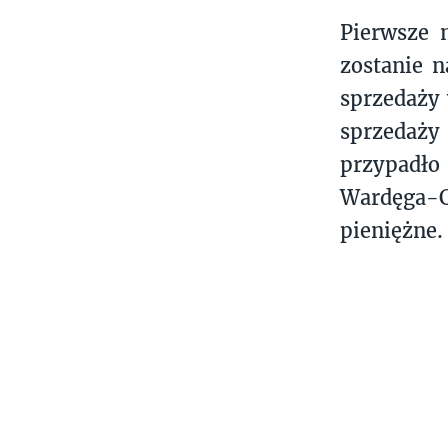
Pierwsze m
zostanie n
sprzedaży 
sprzedaży
przypadło
Wardęga-Cz
pieniężne.