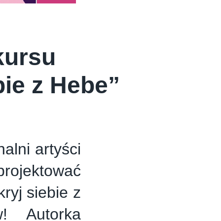
kursu
bie z Hebe”
alni artyści
projektować
ryj siebie z
! Autorka