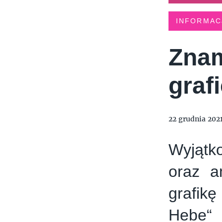
INFORMAC
Znam
graf
22 grudnia 202
Wyjątko
oraz a
grafikę
Hebe“