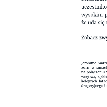
uczestnik
wysokim p
że uda się
Zobacz zwy
Jeronimo Marti
2011r. w ramac
na połączeniu 
wnętrza, spój
kolejnych lat
drogeryjnego i