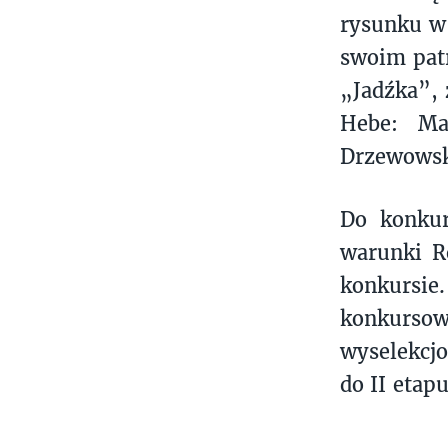
rysunku w 
swoim patr
„Jadźka”, 
Hebe: Ma
Drzewowsk
Do konkur
warunki R
konkursie
konkurs
wyselekcjo
do II etap