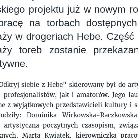
skiego projektu już w nowym r
pracę na torbach dostępnych
aży w drogeriach Hebe. Część
aży toreb zostanie przekaza
tywne.
dkryj siebie z Hebe" skierowany był do art
profesjonalistów, jak i amatorów. Jego la
ne z wyjątkowych przedstawicieli kultury i s
odziły: Dominika Wirkowska-Raczkowska
a artystyczna poczytnych czasopism, zwią
knych, Marta Kwiatek, kierowniczka praco