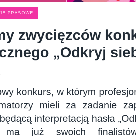
JE PRASOWE
y zwycięzców kon
icznego „Odkryj sie
1
wy konkurs, w którym profesjon
matorzy mieli za zadanie za
 będącą interpretacją hasła „Odk
 ma już swoich finalistów