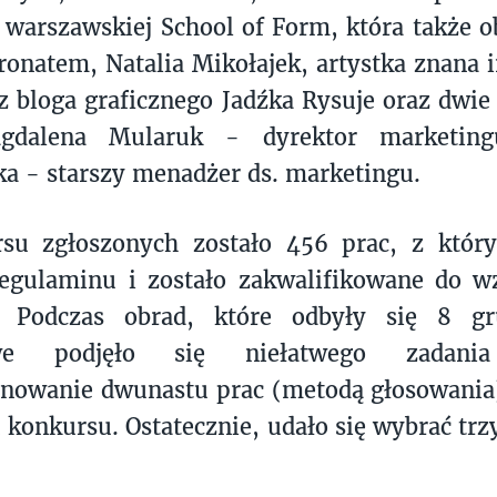
warszawskiej School of Form, która także o
onatem, Natalia Mikołajek, artystka znana 
z bloga graficznego Jadźka Rysuje oraz dwie 
gdalena Mularuk - dyrektor marketing
a - starszy menadżer ds. marketingu.
su zgłoszonych zostało 456 prac, z który
egulaminu i zostało zakwalifikowane do wz
. Podczas obrad, które odbyły się 8 gr
owe podjęło się niełatwego zadani
nowanie dwunastu prac (metodą głosowania)
u konkursu. Ostatecznie, udało się wybrać trz