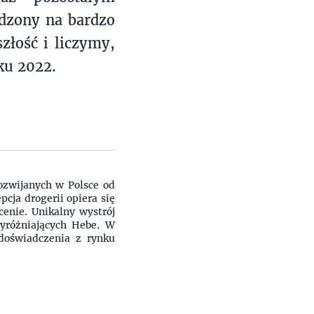
adzony na bardzo
złość i liczymy,
ku 2022.
rozwijanych w Polsce od
cja drogerii opiera się
cenie. Unikalny wystrój
yróżniających Hebe. W
doświadczenia z rynku