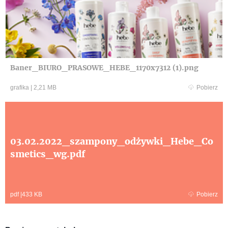
Baner_BIURO_PRASOWE_HEBE_1170x7312 (1).png
grafika
|
2,21 MB
Pobierz
03.02.2022_szampony_odżywki_Hebe_Co
smetics_wg.pdf
pdf
|
433 KB
Pobierz