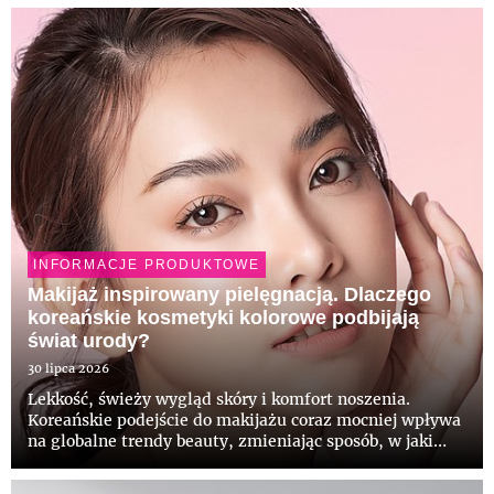
domowych łazienkach, odpowiadając na potrzeby osób,
...
INFORMACJE PRODUKTOWE
Makijaż inspirowany pielęgnacją. Dlaczego
koreańskie kosmetyki kolorowe podbijają
świat urody?
30 lipca 2026
Lekkość, świeży wygląd skóry i komfort noszenia.
Koreańskie podejście do makijażu coraz mocniej wpływa
na globalne trendy beauty, zmieniając sposób, w jaki
myślimy o kosmetykach kolorowych. Zamiast mocnego
krycia i perfekcyjnie wykonturowanej twarzy, coraz