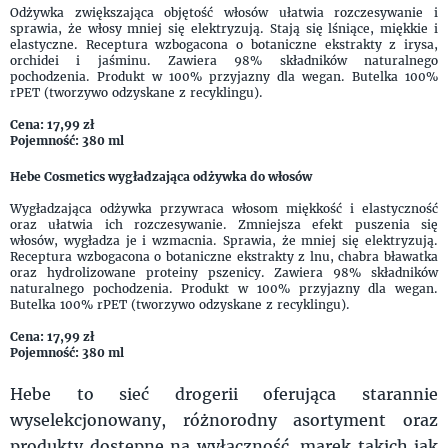
Odżywka zwiększająca objętość włosów ułatwia rozczesywanie i
sprawia, że włosy mniej się elektryzują. Stają się lśniące, miękkie i
elastyczne. Receptura wzbogacona o botaniczne ekstrakty z irysa,
orchidei i jaśminu. Zawiera 98% składników naturalnego
pochodzenia. Produkt w 100% przyjazny dla wegan. Butelka 100%
rPET (tworzywo odzyskane z recyklingu).
Cena: 17,99 zł
Pojemność: 380 ml
Hebe Cosmetics wygładzająca odżywka do włosów
Wygładzająca odżywka przywraca włosom miękkość i elastyczność
oraz ułatwia ich rozczesywanie. Zmniejsza efekt puszenia się
włosów, wygładza je i wzmacnia. Sprawia, że mniej się elektryzują.
Receptura wzbogacona o botaniczne ekstrakty z lnu, chabra bławatka
oraz hydrolizowane proteiny pszenicy. Zawiera 98% składników
naturalnego pochodzenia. Produkt w 100% przyjazny dla wegan.
Butelka 100% rPET (tworzywo odzyskane z recyklingu).
Cena: 17,99 zł
Pojemność: 380 ml
Hebe to sieć drogerii oferująca starannie
wyselekcjonowany, różnorodny asortyment oraz
produkty dostępne na wyłączność, marek takich jak