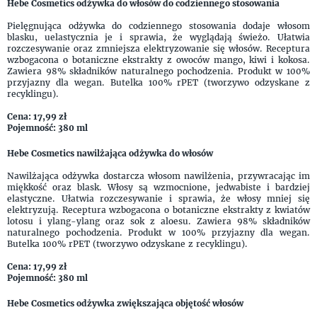
Hebe Cosmetics odżywka do włosów do codziennego stosowania
Pielęgnująca odżywka do codziennego stosowania dodaje włosom
blasku, uelastycznia je i sprawia, że wyglądają świeżo. Ułatwia
rozczesywanie oraz zmniejsza elektryzowanie się włosów. Receptura
wzbogacona o botaniczne ekstrakty z owoców mango, kiwi i kokosa.
Zawiera 98% składników naturalnego pochodzenia. Produkt w 100%
przyjazny dla wegan. Butelka 100% rPET (tworzywo odzyskane z
recyklingu).
Cena: 17,99 zł
Pojemność: 380 ml
Hebe Cosmetics nawilżająca odżywka do włosów
Nawilżająca odżywka dostarcza włosom nawilżenia, przywracając im
miękkość oraz blask. Włosy są wzmocnione, jedwabiste i bardziej
elastyczne. Ułatwia rozczesywanie i sprawia, że włosy mniej się
elektryzują. Receptura wzbogacona o botaniczne ekstrakty z kwiatów
lotosu i ylang-ylang oraz sok z aloesu. Zawiera 98% składników
naturalnego pochodzenia. Produkt w 100% przyjazny dla wegan.
Butelka 100% rPET (tworzywo odzyskane z recyklingu).
Cena: 17,99 zł
Pojemność: 380 ml
Hebe Cosmetics odżywka zwiększająca objętość włosów