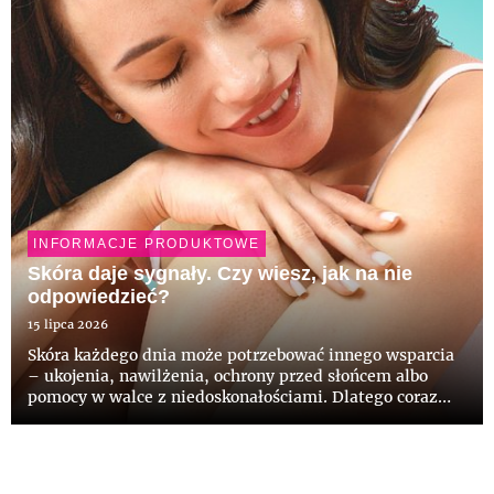
INFORMACJE PRODUKTOWE
Skóra daje sygnały. Czy wiesz, jak na nie
odpowiedzieć?
15 lipca 2026
Skóra każdego dnia może potrzebować innego wsparcia
– ukojenia, nawilżenia, ochrony przed słońcem albo
pomocy w walce z niedoskonałościami. Dlatego coraz
częściej wybieramy pielęgnację świadomie, zwracając
uwagę na skład, delikatność formuł i komfort
stosowania. Odpowied...