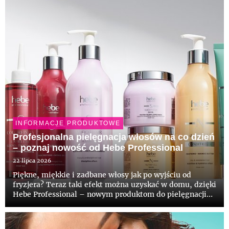
większą popula...
INFORMACJE PRODUKTOWE
Profesjonalna pielęgnacja włosów na co dzień
– poznaj nowość od Hebe Professional
22 lipca 2026
Piękne, miękkie i zadbane włosy jak po wyjściu od
fryzjera? Teraz taki efekt można uzyskać w domu, dzięki
Hebe Professional – nowym produktom do pielęgnacji
włosów stworzonym z myślą o różnych potrzebach: od
braku objętości, przez puszenie, regenerację, ochronę
koloru po...