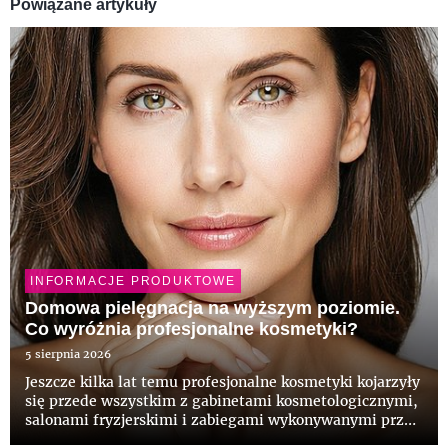
Powiązane artykuły
INFORMACJE PRODUKTOWE
Domowa pielęgnacja na wyższym poziomie.
Co wyróżnia profesjonalne kosmetyki?
5 sierpnia 2026
Jeszcze kilka lat temu profesjonalne kosmetyki kojarzyły
się przede wszystkim z gabinetami kosmetologicznymi,
salonami fryzjerskimi i zabiegami wykonywanymi przez
specjalistów. Dziś coraz częściej pojawiają się także w