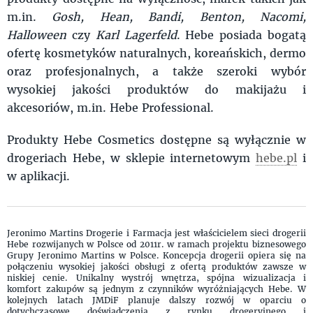
m.in.
Gosh, Hean, Bandi, Benton, Nacomi,
Halloween
czy
Karl Lagerfeld
. Hebe posiada bogatą
ofertę kosmetyków naturalnych, koreańskich, dermo
oraz profesjonalnych, a także szeroki wybór
wysokiej jakości produktów do makijażu i
akcesoriów, m.in. Hebe Professional.
Produkty Hebe Cosmetics dostępne są wyłącznie w
drogeriach Hebe, w sklepie internetowym
hebe.pl
i
w aplikacji.
Jeronimo Martins Drogerie i Farmacja jest właścicielem sieci drogerii
Hebe rozwijanych w Polsce od 2011r. w ramach projektu biznesowego
Grupy Jeronimo Martins w Polsce. Koncepcja drogerii opiera się na
połączeniu wysokiej jakości obsługi z ofertą produktów zawsze w
niskiej cenie. Unikalny wystrój wnętrza, spójna wizualizacja i
komfort zakupów są jednym z czynników wyróżniających Hebe. W
kolejnych latach JMDiF planuje dalszy rozwój w oparciu o
dotychczasowe doświadczenia z rynku drogeryjnego i