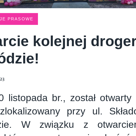
JE PRASOWE
rcie kolejnej droge
ódzie!
023
0 listopada br., został otwart
zlokalizowany przy ul. Skła
dzie. W związku z otwarci