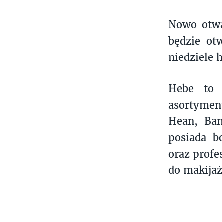
Nowo otwa
będzie ot
niedziele 
Hebe to s
asortymen
Hean, Ban
posiada b
oraz profe
do makijaż