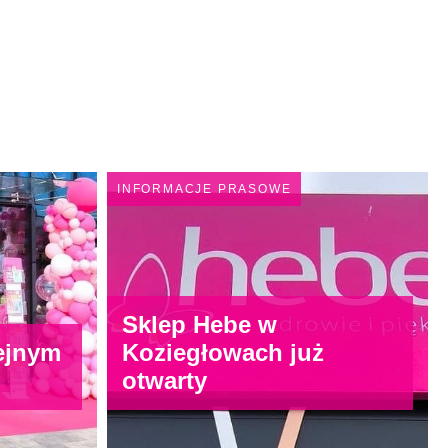
INFORMACJE PRASOWE
Sklep Hebe w
ejnym
Koziegłowach już
otwarty