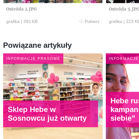
Ostróda 2.JPG
Ostróda 5.JP
grafika
|
393 KB
Pobierz
grafika
|
223 K
Powiązane artykuły
INFORMACJE PRASOWE
INFORMACJE
Hebe ru
Sklep Hebe w
kampan
Sosnowcu już otwarty
siebie”