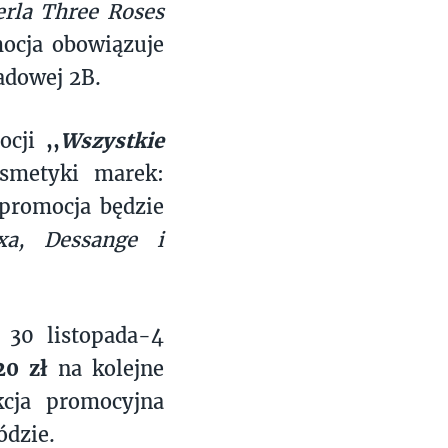
rla Three Roses
ocja obowiązuje
adowej 2B.
mocji
,,
Wszystkie
smetyki marek:
 promocja będzie
xa, Dessange i
30 listopada-4
20 zł
na kolejne
cja promocyjna
ódzie.