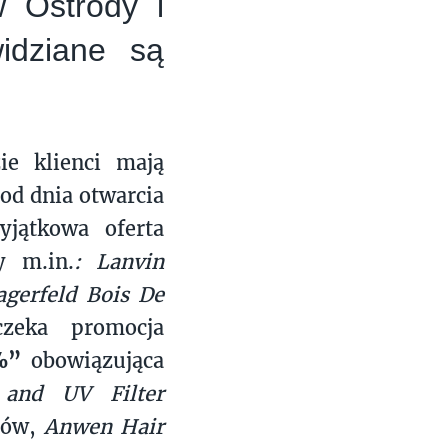
w Ostródy i
widziane są
ie klienci mają
od dnia otwarcia
jątkowa oferta
y
m.in.
:
Lanvin
gerfeld Bois De
zeka promocja
%”
obowiązująca
 and UV Filter
sów,
Anwen Hair