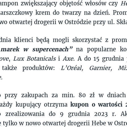
ampon zwiększający objętość włosów czy
He
arszczkowy krem do twarzy na dzień. Prom
wo otwartej drogerii w Ostródzie przy ul. Skł
dnia klienci będą mogli skorzystać z pro
 marek w supercenach”
na
popularne ko
ove
,
Lux Botanicals
i
Axe
.
A do 15 grudnia
a także produktów:
L’Oréal,
Garnier, Mi
.
 przy zakupach za min. 80 zł w dniach 
każdy kupujący otrzyma
kupon o wartości 
 zrealizowania do 9 grudnia 2023 r. Ak
 tylko w nowo otwartej drogerii Hebe w Ostr