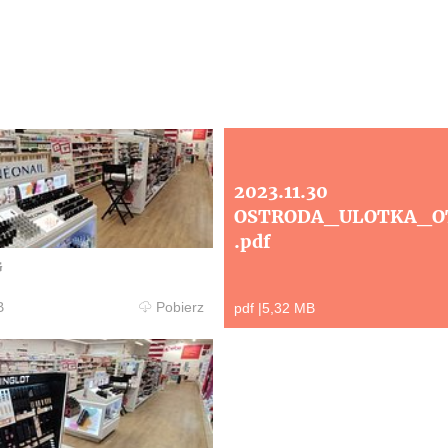
2023.11.30
OSTRODA_ULOTKA_O
.pdf
G
B
Pobierz
pdf
|
5,32 MB