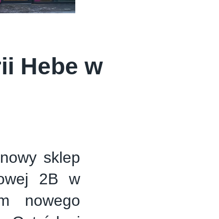
rii Hebe w
y nowy sklep
dowej 2B w
em nowego