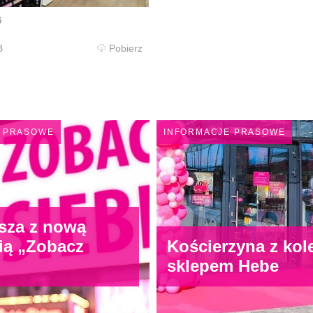
G
B
Pobierz
 PRASOWE
INFORMACJE PRASOWE
sza z nową
ią „Zobacz
Kościerzyna z kol
sklepem Hebe