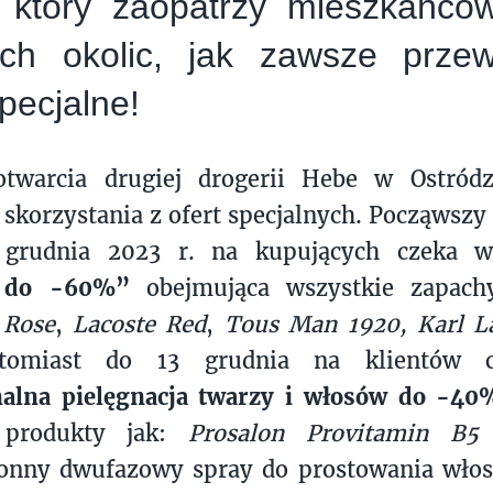
, który zaopatrzy mieszkańcó
kich okolic, jak zawsze prze
specjalne!
otwarcia drugiej drogerii Hebe w Ostródz
skorzystania z ofert specjalnych. Począwszy 
grudnia 2023 r. na kupujących czeka wy
y do -60%”
obejmująca wszystkie zapach
 Rose
,
Lacoste Red
,
Tous Man 1920, Karl La
tomiast do 13 grudnia na klientów c
nalna pielęgnacja twarzy i włosów do -40
 produkty jak:
Prosalon Provitamin B5
onny dwufazowy spray do prostowania wło