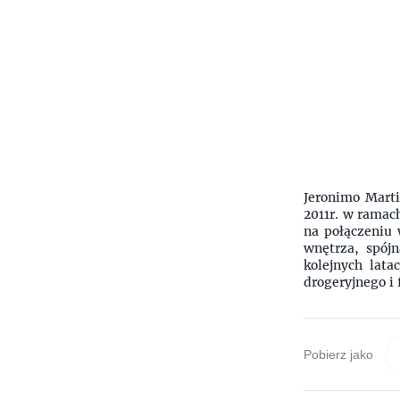
Jeronimo Marti
2011r. w ramac
na połączeniu 
wnętrza, spój
kolejnych lat
drogeryjnego i
Pobierz jako