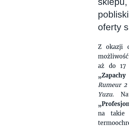
sklepu
poblis
oferty 
Z okazji 
możliwość 
aż do 17 
„Zapach
Rumeur 2
Yuzu
. Na
„Profesjo
na takie
termoochr