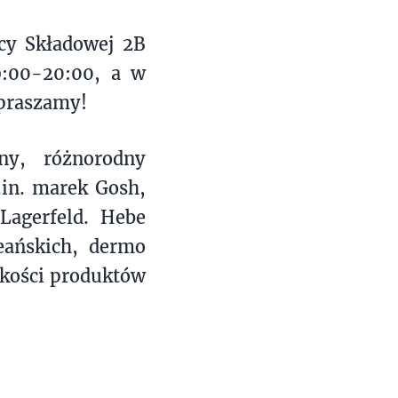
icy Składowej 2B
9:00-20:00, a w
apraszamy!
ny, różnorodny
.in. marek Gosh,
Lagerfeld. Hebe
eańskich, dermo
akości produktów