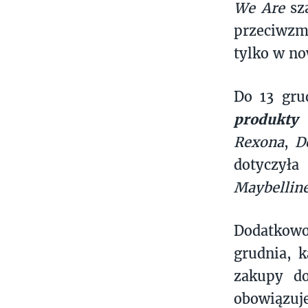
We Are
sz
przeciwzm
tylko w no
Do 13 gru
produkty
Rexona
,
D
dotyczył
Maybelline
Dodatkowo
grudnia, 
zakupy do
obowiązuje