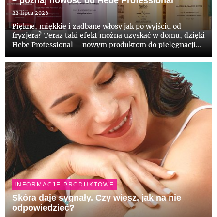
– poznaj nowość od Hebe Professional
22 lipca 2026
Piękne, miękkie i zadbane włosy jak po wyjściu od
fryzjera? Teraz taki efekt można uzyskać w domu, dzięki
Hebe Professional – nowym produktom do pielęgnacji
włosów stworzonym z myślą o różnych potrzebach: od
braku objętości, przez puszenie, regenerację, ochronę
koloru po...
INFORMACJE PRODUKTOWE
Skóra daje sygnały. Czy wiesz, jak na nie
odpowiedzieć?