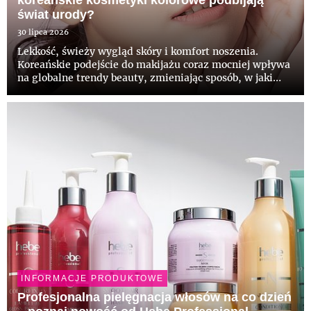
koreańskie kosmetyki kolorowe podbijają
świat urody?
30 lipca 2026
Lekkość, świeży wygląd skóry i komfort noszenia.
Koreańskie podejście do makijażu coraz mocniej wpływa
na globalne trendy beauty, zmieniając sposób, w jaki
myślimy o kosmetykach kolorowych. Zamiast mocnego
krycia i perfekcyjnie wykonturowanej twarzy, coraz
większą popula...
INFORMACJE PRODUKTOWE
Profesjonalna pielęgnacja włosów na co dzień