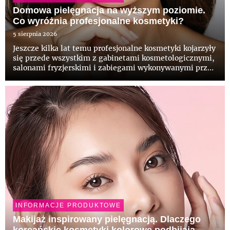
Domowa pielęgnacja na wyższym poziomie.
Co wyróżnia profesjonalne kosmetyki?
5 sierpnia 2026
Jeszcze kilka lat temu profesjonalne kosmetyki kojarzyły
się przede wszystkim z gabinetami kosmetologicznymi,
salonami fryzjerskimi i zabiegami wykonywanymi przez
specjalistów. Dziś coraz częściej pojawiają się także w
domowych łazienkach, odpowiadając na potrzeby osób,
...
INFORMACJE PRODUKTOWE
Makijaż inspirowany pielęgnacją. Dlaczego