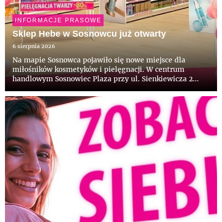
INFORMACJE PRASOWE
Sklep Hebe w Sosnowcu już otwarty
6 sierpnia 2026
Na mapie Sosnowca pojawiło się nowe miejsce dla
miłośników kosmetyków i pielęgnacji. W centrum
handlowym Sosnowiec Plaza przy ul. Sienkiewicza 2
został właśnie otwarty nowy sklep Hebe. Na klientów
czekają atrakcyjne rabaty i oferty specjalne.