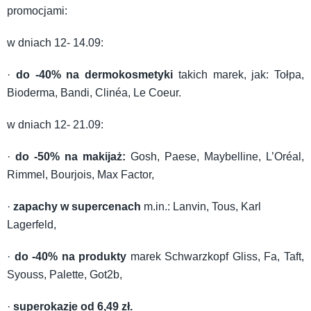
promocjami:
w dniach 12- 14.09:
·
do -40% na dermokosmetyki
takich marek, jak: Tołpa,
Bioderma, Bandi, Clinéa, Le Coeur.
w dniach 12- 21.09:
·
do -50% na makijaż:
Gosh, Paese, Maybelline, L’Oréal,
Rimmel, Bourjois, Max Factor,
·
zapachy w supercenach
m.in.: Lanvin, Tous, Karl
Lagerfeld,
·
do -40% na produkty
marek Schwarzkopf Gliss, Fa, Taft,
Syouss, Palette, Got2b,
·
superokazje od 6,49 zł.