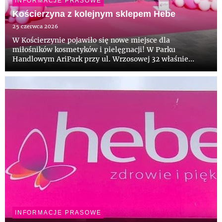
INFORMACJE PRASOWE
Kościerzyna z kolejnym sklepem Hebe
25 czerwca 2026
W Kościerzynie pojawiło się nowe miejsce dla
miłośników kosmetyków i pielęgnacji! W Parku
Handlowym AriPark przy ul. Wrzosowej 32 właśnie
otwarto kolejny sklep Hebe. Z tej okazji klienci mogą
skorzystać z wyjątkowych promocji i specjalnych ofert.
INFORMACJE PRASOWE