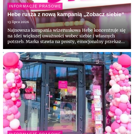
INFORMACJE PRASOWE
Hebe rusza z nową kampanią „Zobacz siebie”
13 lipca 2026
Najnowsza kampania wizerunkowa Hebe koncentruje się
na idei większej uważności wobec siebie i własnych
potrzeb. Marka stawia na prosty, emocjonalny przekaz
oparty na pytaniach, które zachęcają kobiety do refleksji
nad codziennością. „Zobacz siebie” to opowieść o
postrzeg...