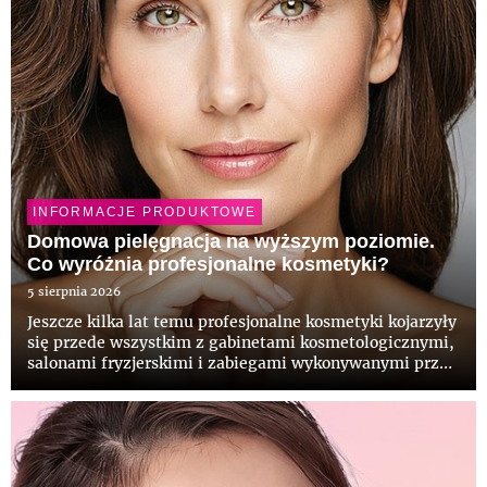
INFORMACJE PRODUKTOWE
Domowa pielęgnacja na wyższym poziomie.
Co wyróżnia profesjonalne kosmetyki?
5 sierpnia 2026
Jeszcze kilka lat temu profesjonalne kosmetyki kojarzyły
się przede wszystkim z gabinetami kosmetologicznymi,
salonami fryzjerskimi i zabiegami wykonywanymi przez
specjalistów. Dziś coraz częściej pojawiają się także w
domowych łazienkach, odpowiadając na potrzeby osób,
...