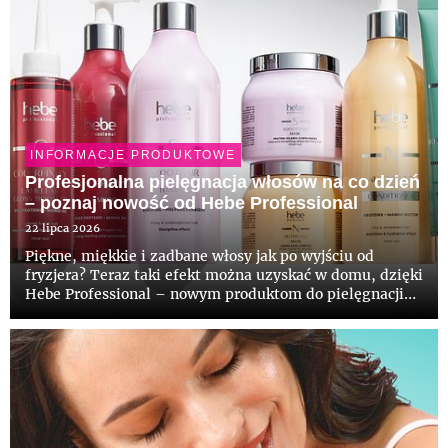
INFORMACJE PRODUKTOWE
Profesjonalna pielęgnacja włosów na co dzień
– poznaj nowość od Hebe Professional
22 lipca 2026
Piękne, miękkie i zadbane włosy jak po wyjściu od
fryzjera? Teraz taki efekt można uzyskać w domu, dzięki
Hebe Professional – nowym produktom do pielęgnacji
włosów stworzonym z myślą o różnych potrzebach: od
braku objętości, przez puszenie, regenerację, ochronę
koloru po...