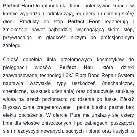
Perfect Hand
to ratunek dla dłoni – intensywne kuracje w
kremie wygładzają, odmładzają, regenerują i chronią skórę
dłoni. Produkty do stóp
Perfect Foot
regenerują i
zmiękczają nawet najbardziej wymagającą skórę stóp,
przywracając im gładkość niczym po profesjonalnym
zabiegu.
Całość dopełnia linia przełomowych kosmetyków do
pielęgnacji włosów
Perfect Hair
, która dzięki
zaawansowanej technologii 3x3 Fibra Bond Repair System
naprawia wszystkie typy uszkodzeń (mechaniczne,
chemiczne, na skutek utleniania) oraz odbudowuje strukturę
włosa na trzech poziomach: od rdzenia po łuskę. Efekt?
Błyskawicznie zregenerowane i pełne blasku pasma bez
efektu obciążenia. W ofercie Pure me znalazły się cztery
linie dla włosów zniszczonych i po zabiegach, puszących
się i niezdyscyplinowanych, suchych i blond oraz tłustych u