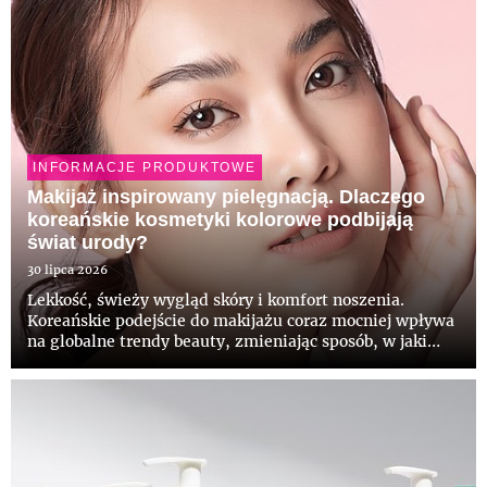
INFORMACJE PRODUKTOWE
Makijaż inspirowany pielęgnacją. Dlaczego
koreańskie kosmetyki kolorowe podbijają
świat urody?
30 lipca 2026
Lekkość, świeży wygląd skóry i komfort noszenia.
Koreańskie podejście do makijażu coraz mocniej wpływa
na globalne trendy beauty, zmieniając sposób, w jaki
myślimy o kosmetykach kolorowych. Zamiast mocnego
krycia i perfekcyjnie wykonturowanej twarzy, coraz
większą popula...