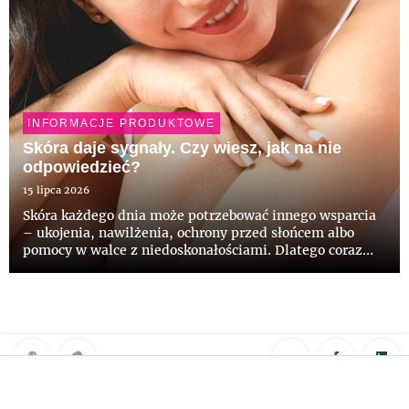
INFORMACJE PRODUKTOWE
Skóra daje sygnały. Czy wiesz, jak na nie
odpowiedzieć?
15 lipca 2026
Skóra każdego dnia może potrzebować innego wsparcia
– ukojenia, nawilżenia, ochrony przed słońcem albo
pomocy w walce z niedoskonałościami. Dlatego coraz
częściej wybieramy pielęgnację świadomie, zwracając
uwagę na skład, delikatność formuł i komfort
stosowania. Odpowied...
Klauzula RODO