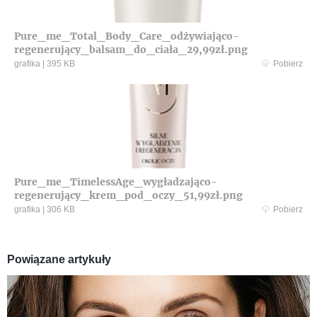
Pure_me_Total_Body_Care_odżywiająco-
regenerujący_balsam_do_ciała_29,99zł.png
grafika
|
395 KB
Pobierz
Pure_me_TimelessAge_wygładzająco-
regenerujący_krem_pod_oczy_51,99zł.png
grafika
|
306 KB
Pobierz
Powiązane artykuły