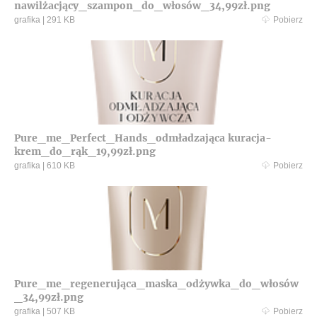
nawilżacjący_szampon_do_włosów_34,99zł.png
grafika
|
291 KB
Pobierz
Pure_me_Perfect_Hands_odmładzająca kuracja-
krem_do_rąk_19,99zł.png
grafika
|
610 KB
Pobierz
Pure_me_regenerująca_maska_odżywka_do_włosów
_34,99zł.png
grafika
|
507 KB
Pobierz