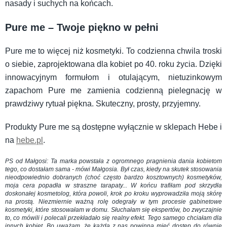
nasady i suchych na końcach.
Pure me – Twoje piękno w pełni
Pure me to więcej niż kosmetyki. To codzienna chwila troski
o siebie, zaprojektowana dla kobiet po 40. roku życia. Dzięki
innowacyjnym formułom i otulającym, nietuzinkowym
zapachom Pure me zamienia codzienną pielegnację w
prawdziwy rytuał piękna. Skuteczny, prosty, przyjemny.
Produkty Pure me są dostępne wyłącznie w sklepach Hebe i
na
hebe.pl
.
PS od Małgosi: Ta marka powstała z ogromnego pragnienia dania kobietom
tego, co dostałam sama - mówi Małgosia. Był czas, kiedy na skutek stosowania
nieodpowiednio dobranych (choć często bardzo kosztownych) kosmetyków,
moja cera popadła w straszne tarapaty... W końcu trafiłam pod skrzydła
doskonałej kosmetolog, która powoli, krok po kroku wyprowadziła moją skórę
na prostą. Niezmiernie ważną rolę odegrały w tym procesie gabinetowe
kosmetyki, które stosowałam w domu. Słuchałam się ekspertów, bo zwyczajnie
to, co mówili i polecali przekładało się realny efekt. Tego samego chciałam dla
innych kobiet. Bo uważam, że każda z nas powinna mieć dostęp do równie