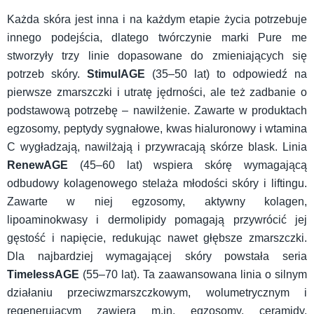
Każda skóra jest inna i na każdym etapie życia potrzebuje
innego podejścia, dlatego twórczynie marki Pure me
stworzyły trzy linie dopasowane do zmieniających się
potrzeb skóry.
StimulAGE
(35–50 lat) to odpowiedź na
pierwsze zmarszczki i utratę jędrności, ale też zadbanie o
podstawową potrzebę – nawilżenie. Zawarte w produktach
egzosomy, peptydy sygnałowe, kwas hialuronowy i wtamina
C wygładzają, nawilżają i przywracają skórze blask. Linia
RenewAGE
(45–60 lat) wspiera skórę wymagającą
odbudowy kolagenowego stelaża młodości skóry i liftingu.
Zawarte w niej egzosomy, aktywny kolagen,
lipoaminokwasy i dermolipidy pomagają przywrócić jej
gęstość i napięcie, redukując nawet głębsze zmarszczki.
Dla najbardziej wymagającej skóry powstała seria
TimelessAGE
(55–70 lat). Ta zaawansowana linia o silnym
działaniu przeciwzmarszczkowym, wolumetrycznym i
regenerującym zawiera m.in. egzosomy, ceramidy,