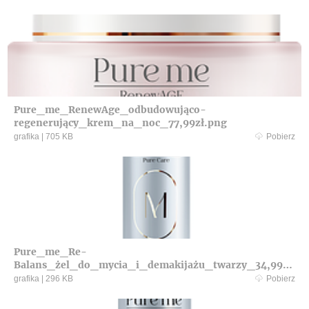
Pure_me_RenewAge_odbudowująco-
regenerujący_krem_na_noc_77,99zł.png
grafika
|
705 KB
Pobierz
Pure_me_Re-
Balans_żel_do_mycia_i_demakijażu_twarzy_34,99zł.
png
grafika
|
296 KB
Pobierz