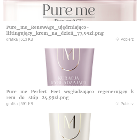
Pure_me_RenewAge_ujędrniająco-
liftingujący_krem_na_dzień_77,99zł.png
grafika
|
613 KB
Pobierz
Pure_me_Perfect_Feet_wygładzająco_regenerujący_k
rem_do_stóp_24,99zł.png
grafika
|
591 KB
Pobierz