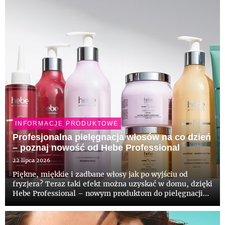
większą popula...
INFORMACJE PRODUKTOWE
Profesjonalna pielęgnacja włosów na co dzień
– poznaj nowość od Hebe Professional
22 lipca 2026
Piękne, miękkie i zadbane włosy jak po wyjściu od
fryzjera? Teraz taki efekt można uzyskać w domu, dzięki
Hebe Professional – nowym produktom do pielęgnacji
włosów stworzonym z myślą o różnych potrzebach: od
braku objętości, przez puszenie, regenerację, ochronę
koloru po...