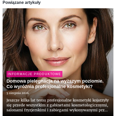
Powiązane artykuły
INFORMACJE PRODUKTOWE
Domowa pielęgnacja na wyższym poziomie.
Co wyróżnia profesjonalne kosmetyki?
5 sierpnia 2026
Jeszcze kilka lat temu profesjonalne kosmetyki kojarzyły
się przede wszystkim z gabinetami kosmetologicznymi,
salonami fryzjerskimi i zabiegami wykonywanymi przez
specjalistów. Dziś coraz częściej pojawiają się także w