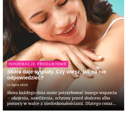
INFORMACJE PRODUKTOWE
Skóra daje sygnały. Czy wiesz, jak na nie
odpowiedzieć?
15 lipca 2026
Skóra każdego dnia może potrzebować innego wsparcia
– ukojenia, nawilżenia, ochrony przed słońcem albo
pomocy w walce z niedoskonałościami. Dlatego coraz
częściej wybieramy pielęgnację świadomie, zwracając
uwagę na skład, delikatność formuł i komfort
stosowania. Odpowied...