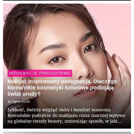
domowych łazienkach, odpowiadając na potrzeby osób,
...
INFORMACJE PRODUKTOWE
Makijaż inspirowany pielęgnacją. Dlaczego
koreańskie kosmetyki kolorowe podbijają
świat urody?
30 lipca 2026
Lekkość, świeży wygląd skóry i komfort noszenia.
Koreańskie podejście do makijażu coraz mocniej wpływa
na globalne trendy beauty, zmieniając sposób, w jaki
myślimy o kosmetykach kolorowych. Zamiast mocnego
krycia i perfekcyjnie wykonturowanej twarzy, coraz