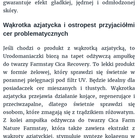
gwarantuje efekt gładkiej, jędrnej i odmłodzonej
skóry.
Wąkrotka azjatycka i ostropest przyjaciółmi
cer problematycznych
Jeśli chodzi o produkt z wąkrotką azjatycką, to
Urodomaniaczki biorą na tapet odżywczą ampułkę
do twarzy Farmstay Cica Recovery. To lekki produkt
w formie żelowej, który sprawdzi się świetnie w
porannej pielęgnacji pod filtr UV. Będzie idealny dla
posiadaczek cer mieszanych i tłustych. Wąkrotka
azjatycka przejawia działanie kojące, regenerujące i
przeciwzapalne, dlatego świetnie sprawdzi się
osobom, które zmagają się z trądzikiem różowatym.
Z kolei ampułka odżywcza do twarzy Cica Farm
Nature Farmstay, która także zawiera ekstrakt z
wąkroty azjatyckiej, stymuluje syntezę kolagenu w