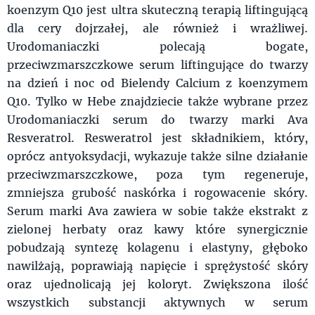
koenzym Q10 jest ultra skuteczną terapią liftingującą
dla cery dojrzałej, ale również i wrażliwej.
Urodomaniaczki polecają bogate,
przeciwzmarszczkowe serum liftingujące do twarzy
na dzień i noc od Bielendy Calcium z koenzymem
Q10. Tylko w Hebe znajdziecie także wybrane przez
Urodomaniaczki serum do twarzy marki Ava
Resveratrol. Resweratrol jest składnikiem, który,
oprócz antyoksydacji, wykazuje także silne działanie
przeciwzmarszczkowe, poza tym regeneruje,
zmniejsza grubość naskórka i rogowacenie skóry.
Serum marki Ava zawiera w sobie także ekstrakt z
zielonej herbaty oraz kawy które synergicznie
pobudzają syntezę kolagenu i elastyny, głęboko
nawilżają, poprawiają napięcie i sprężystość skóry
oraz ujednolicają jej koloryt. Zwiększona ilość
wszystkich substancji aktywnych w serum