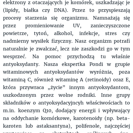
elektrony z otaczających je komórek, uszkadzając je
(lipidy, białka czy DNA). Przez to przyspieszają
procesy starzenia się organizmu. Namnażają się
przez promieniowanie UV, zanieczyszczone
powietrze, tytoń, alkohol, infekcje, stres czy
nadmierny wysiłek fizyczny. Nasz organizm potrafi
naturalnie je zwalczać, lecz nie zaszkodzi go w tym
wesprzeć. Na pomoc przychodzą tu właśnie
antyoksydanty. Nasza ekspertka Pondi w grupie
witaminowych antyoksydantów wyróżnia, poza
witaminą C, również witaminę A (retinoidy) oraz E,
która przywraca „życie” innym antyoksydantom,
uszkodzonym przez wolne rodniki. Inne grupy
składników o antyoksydacyjncyh właściwościach to
m.in. koenzym Q10, dodający energii i wpływający
na oddychanie komórkowe, karotenoidy (np. beta-
karoten lub astaksantyna), polifenole, najczęściej