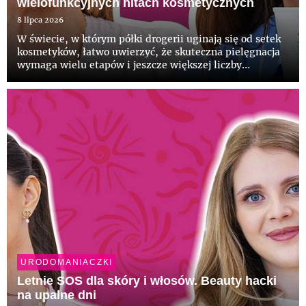
wielofunkcyjnych hitach kosmetycznych
8 lipca 2026
W świecie, w którym półki drogerii uginają się od setek
kosmetyków, łatwo uwierzyć, że skuteczna pielęgnacja
wymaga wielu etapów i jeszcze większej liczby
produktów. W efekcie często sięgamy po formuły,
których nasza skóra nie potrzebuje lub które nie
odpowiadają jej pot...
URODOMANIACZKI
Letnie SOS dla skóry i włosów. Beauty hacki
na upalne dni