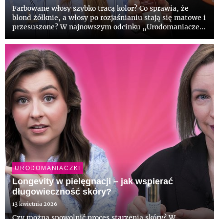
Farbowane włosy szybko tracą kolor? Co sprawia, że
blond żółknie, a włosy po rozjaśnianiu stają się matowe i
przesuszone? W najnowszym odcinku „Urodomaniaczek
by hebe” Zuzia (@lamakeupebella) oraz ekspert i
stylista fryzur Bartek Janusz przyglądają się
najczęstszym błędo...
URODOMANIACZKI
Longevity w pielęgnacji – jak wspierać
długowieczność skóry?
13 kwietnia 2026
Czy można spowolnić proces starzenia skóry? W