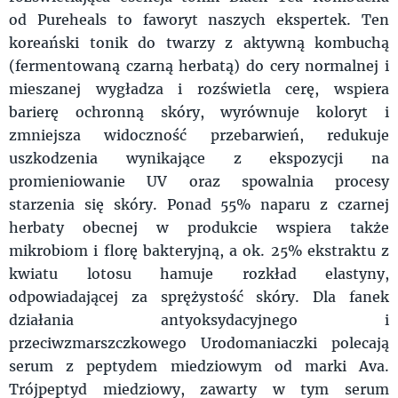
od Pureheals to faworyt naszych ekspertek. Ten
koreański tonik do twarzy z aktywną kombuchą
(fermentowaną czarną herbatą) do cery normalnej i
mieszanej wygładza i rozświetla cerę, wspiera
barierę ochronną skóry, wyrównuje koloryt i
zmniejsza widoczność przebarwień, redukuje
uszkodzenia wynikające z ekspozycji na
promieniowanie UV oraz spowalnia procesy
starzenia się skóry. Ponad 55% naparu z czarnej
herbaty obecnej w produkcie wspiera także
mikrobiom i florę bakteryjną, a ok. 25% ekstraktu z
kwiatu lotosu hamuje rozkład elastyny,
odpowiadającej za sprężystość skóry. Dla fanek
działania antyoksydacyjnego i
przeciwzmarszczkowego Urodomaniaczki polecają
serum z peptydem miedziowym od marki Ava.
Trójpeptyd miedziowy, zawarty w tym serum