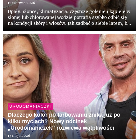
11 czerwca 2026
Upały, słońce, klimatyzacja, częstsze golenie i kąpiele w
słonej lub chlorowanej wodzie potrafią szybko odbić się
na kondycji skóry i włosów. Jak zadbać o siebie latem, by
uniknąć podrażnień i przesuszenia, a makijaż zachował
świeżość mimo wysokich temperatur? W najnowsz...
URODOMANIACZKI
Dlaczego kolor po farbowaniu znika już po
kilku myciach? Nowy odcinek
„Urodomaniczek” rozwiewa wątpliwości
13 maja 2026