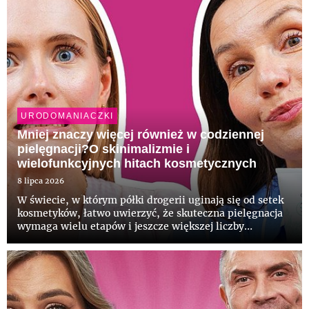
URODOMANIACZKI
Mniej znaczy więcej również w codziennej
pielęgnacji?O skinimalizmie i
wielofunkcyjnych hitach kosmetycznych
8 lipca 2026
W świecie, w którym półki drogerii uginają się od setek
kosmetyków, łatwo uwierzyć, że skuteczna pielęgnacja
wymaga wielu etapów i jeszcze większej liczby
produktów. W efekcie często sięgamy po formuły,
których nasza skóra nie potrzebuje lub które nie
odpowiadają jej pot...