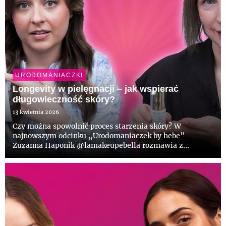
URODOMANIACZKI
Longevity w pielęgnacji – jak wspierać
długowieczność skóry?
13 kwietnia 2026
Czy można spowolnić proces starzenia skóry? W
najnowszym odcinku „Urodomaniaczek by hebe”
Zuzanna Haponik @lamakeupebella rozmawia z
Agnieszką Zielińską @skinekspertki, ekspertką od
pielęgnacji skóry, o tym, czym naprawdę jest longevity i
jak dzięki odpowiednio dobranym ...