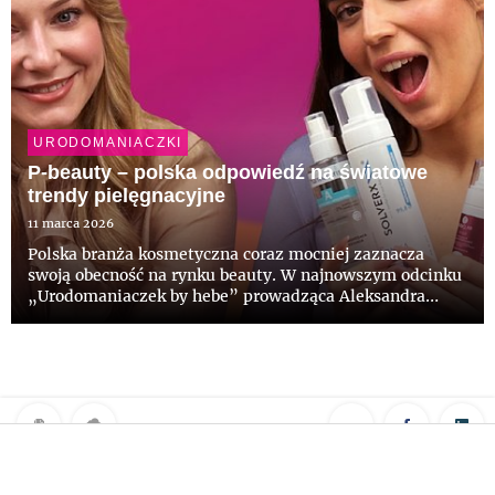
URODOMANIACZKI
P-beauty – polska odpowiedź na światowe
trendy pielęgnacyjne
11 marca 2026
Polska branża kosmetyczna coraz mocniej zaznacza
swoją obecność na rynku beauty. W najnowszym odcinku
„Urodomaniaczek by hebe” prowadząca Aleksandra
Cedro rozmawia z ekspertką Izabelą Skórką
(@conatoskorka) o zjawisku P-beauty – trendzie, który
pokazuje, jak polskie mark...
Klauzula RODO