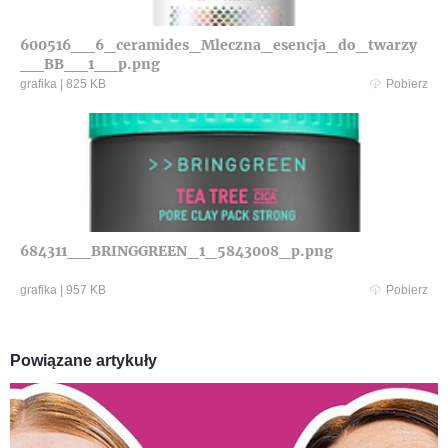
600516__6_ceramides_Mleczna_esencja_do_twarzy
__BB__1__p.png
grafika
|
825 KB
Pobierz
684311__BRINGGREEN_1_5843008_p.png
grafika
|
957 KB
Pobierz
Powiązane artykuły