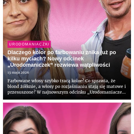
URODOMANIACZKI
Dlaczego kolor po farbowaniu znika już po
kilku myciach? Nowy odcinek
„Urodomaniczek” rozwiewa wątpliwości
13 maja 2026
Farbowane włosy szybko tracą kolor? Co sprawia, że
blond żółknie, a włosy po rozjaśnianiu stają się matowe i
przesuszone? W najnowszym odcinku „Urodomaniaczek
by hebe” Zuzia (@lamakeupebella) oraz ekspert i
stylista fryzur Bartek Janusz przyglądają się
najczęstszym błędo...