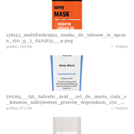
278142_multifunkcyjna_maska_do_wlosow_w_spray
u_150_g_2_8483837__p.png
grafika
|
293 KB
Pobierz
505164__QA_Salicylic_Acid__zel_do_mycia_ciala_z
_kwasem_salicylowym_przeciw_wypryskom_250_ml
__BB__1__p.png
grafika
|
471 KB
Pobierz