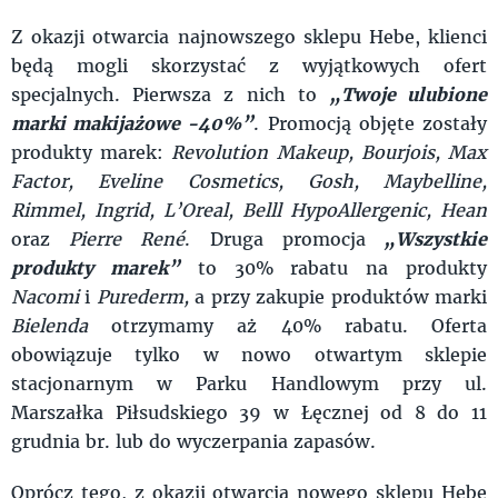
Z okazji otwarcia najnowszego sklepu Hebe, klienci
będą mogli skorzystać z wyjątkowych ofert
specjalnych. Pierwsza z nich to
„Twoje ulubione
marki makijażowe -40%”
. Promocją objęte zostały
produkty marek:
Revolution Makeup, Bourjois, Max
Factor, Eveline Cosmetics, Gosh, Maybelline,
Rimmel, Ingrid, L’Oreal, Belll HypoAllergenic, Hean
oraz
Pierre René
. Druga promocja
„Wszystkie
produkty marek”
to 30% rabatu na produkty
Nacomi
i
Purederm,
a przy zakupie produktów marki
Bielenda
otrzymamy aż 40% rabatu. Oferta
obowiązuje tylko w nowo otwartym sklepie
stacjonarnym w Parku Handlowym przy ul.
Marszałka Piłsudskiego 39 w Łęcznej od 8 do 11
grudnia br. lub do wyczerpania zapasów.
Oprócz tego, z okazji otwarcia nowego sklepu Hebe