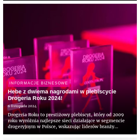
potwierdzenie jakości autorskich kosmetyków Hebe,
które nieustannie odpowiadają na potrzeby...
INFORMACJE BIZNESOWE
Hebe z dwiema nagrodami w plebiscycie
Drogeria Roku 2024!
6 listopada 2024
Drogeria Roku to prestiżowy plebiscyt, który od 2009
roku wyróżnia najlepsze sieci działające w segmencie
drogeryjnym w Polsce, wskazując liderów branży
kosmetycznej. W tegorocznej edycji, Hebe zdobyło
uznanie konsumentów, otrzymując nagrody w dwóch