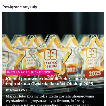
Powiązane artykuły
INFORMACJE BIZNESOWE
Klienci ponownie docenili Hebe – marka
nagrodzona Gwiazdą Jakości Obsługi 2025
10 czerwca 2025
Marka Hebe kolejny rok z rzędu została uhonorowana
wyróżnieniem przyznawanym firmom, które są
symbolem jakości, niezawodności i nowoczesnego