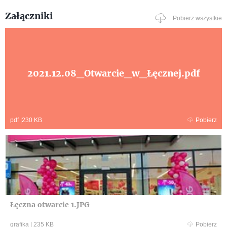
Załączniki
Pobierz wszystkie
2021.12.08_Otwarcie_w_Łęcznej.pdf
pdf
|
230 KB
Pobierz
Łęczna otwarcie 1.JPG
grafika
|
235 KB
Pobierz