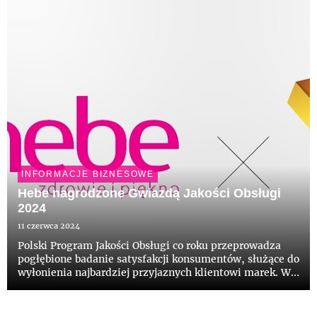
kategoriach.
INFORMACJE BIZNESOWE
​Hebe nagrodzone Gwiazdą Jakości Obsługi
2024
11 czerwca 2024
Polski Program Jakości Obsługi co roku przeprowadza
pogłębione badanie satysfakcji konsumentów, służące do
wyłonienia najbardziej przyjaznych klientowi marek. W
2024 roku Hebe ponownie znalazło się w zaszczytnym
gronie laureatów. Nagroda stanowi potwierdzenie
jakości dzi...