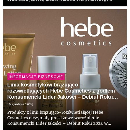
podejścia do klienta. Sukces Hebe to efekt
zaangażowania pracowników, którzy każdego dnia
budują relacje z klientami oparte na zau...
INFORMACJE BIZNESOWE
Linia kosmetyków brązująco –
rozświetlających Hebe Cosmetics z godłem
Konsumencki Lider Jakości – Debiut Roku
2024!
19 grudnia 2024
Produkty z linii brązująco-rozświetlającej Hebe
Cosmetics otrzymały prestiżowe wyróżnienie
Konsumencki Lider Jakości – Debiut Roku 2024 w
kategorii „Nowości roku 2024”. To kolejne